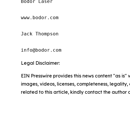
Bodor Laser

www.bodor.com

Jack Thompson

info@bodor.com
Legal Disclaimer:
EIN Presswire provides this news content "as is" 
images, videos, licenses, completeness, legality, o
related to this article, kindly contact the author