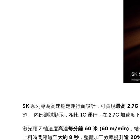
SK 系列專為高速穩定運行而設計，可實現
最高 2.7
割。 內部測試顯示，相比 1G 運行，在 2.7G 加速度
激光頭 Z 軸速度高達
每分鐘 60 米 (60 m/min)
，結
上料時間縮短至
大約 8 秒
，整體加工效率提升
逾 20