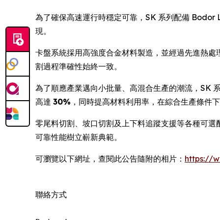
為了確保高速運行時穩定可靠，SK 系列配備 Bodor L
現。
卡盤系統採用高強度合金材料製造，並經過先進熱處理
割過程準確性始終一致。
為了順應產業邁向小批量、高混合生產的潮流，SK 
高達
30%
，同時提高材料利用率，在綜合生產條件下
零尾料切割、坡口切割及上下料追蹤支援等各種可選配置，
可靠性能樹立嶄新典範。
可瀏覽以下網址，查閱此公告隨附的相片：
https:/
聯絡方式
