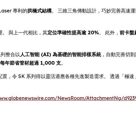
aser 專利的
拱橋式結構
。 三維三角傳動設計，巧妙完善高速
。 與上一代相比，其
定位準確性提高逾 20%
。 此外，
前卡盤
系列整合以
人工智能 (AI) 為基礎的智能排樣系統
，自動完善切割
每年節省管材超過 1,000 支
。
令 SK 系列得以靈活適應各種先進製造需求。 透過「極速」理念
/www.globenewswire.com/NewsRoom/AttachmentNg/d9239