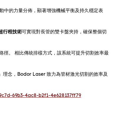
運動中的力量分佈，顯著增強機械平衡及持久穩定表
超行程技術
可實現對長管的雙卡盤夾持，確保整個切
路徑。 相比傳統排樣方式，該系統可提升切割效率最
，Bodor Laser 致力為管材激光切割的效率及
c7d-69b3-4ac8-b2f1-4e628137ff79