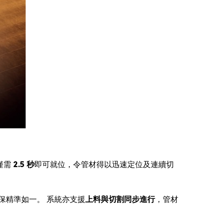
僅需
2.5 秒
即可就位，令管材得以迅速定位及連續切
保精準如一。 系統亦支援
上料與切割同步進行
，管材