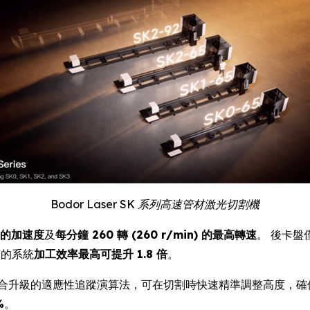
Bodor Laser SK 系列高速管材激光切割機
G 的加速度
及
每分鐘 260 轉 (260 r/min) 的最高轉速
。 後卡盤
下的系統
加工效率最高可提升 1.8 倍
。
合升級的適應性追蹤演算法，可在切割時快速精準調整高度，確
%
。